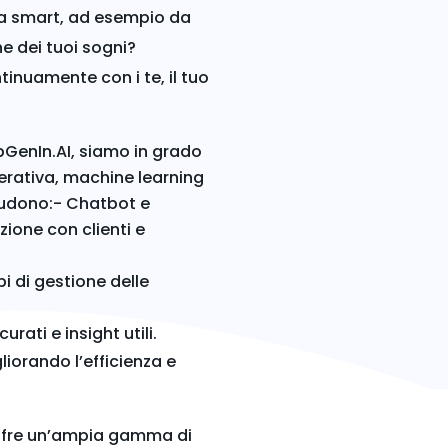
era smart, ad esempio da
e dei tuoi sogni?
inuamente con i te, il tuo
pGenIn.AI, siamo in grado
nerativa, machine learning
ludono:- Chatbot e
ione con clienti e
i di gestione delle
rati e insight utili.
liorando l’efficienza e
ffre un’ampia gamma di