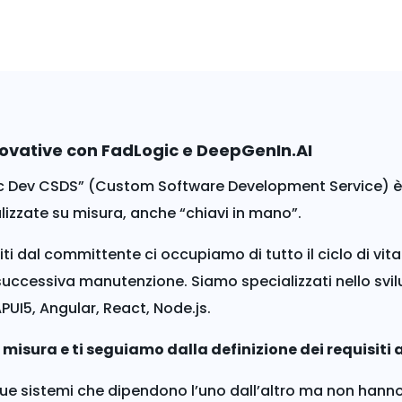
novative con FadLogic e DeepGenIn.AI
gic Dev CSDS” (Custom Software Development Service) è 
zzate su misura, anche “chiavi in mano”.
iti dal committente ci occupiamo di tutto il ciclo di vit
a successiva manutenzione. Siamo specializzati nello svil
PUI5, Angular, React, Node.js.
 misura e ti seguiamo dalla definizione dei requisiti
due sistemi che dipendono l’uno dall’altro ma non hanno