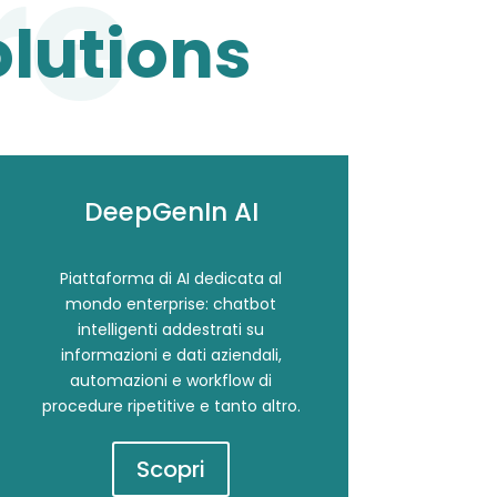
olutions
DeepGenIn AI
Piattaforma di AI dedicata al
mondo enterprise: chatbot
intelligenti addestrati su
informazioni e dati aziendali,
automazioni e workflow di
procedure ripetitive e tanto altro.
Scopri