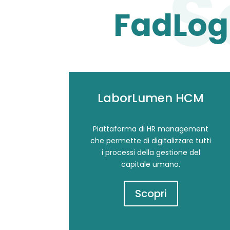
FadLogi
LaborLumen HCM
Piattaforma di HR management
che permette di digitalizzare tutti
i processi della gestione del
capitale umano.
Scopri