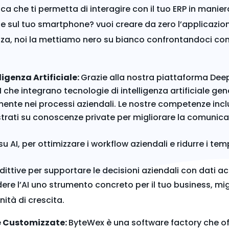
ica che ti permetta di interagire con il tuo ERP in mani
le sul tuo smartphone? vuoi creare da zero l’applicazion
nza, noi la mettiamo nero su bianco confrontandoci cont
ligenza Artificiale:
Grazie alla nostra piattaforma Dee
AI che integrano tecnologie di intelligenza artificiale ge
mente nei processi aziendali. Le nostre competenze inc
strati su conoscenze private per migliorare la comunicaz
AI, per ottimizzare i workflow aziendali e ridurre i temp
ittive per supportare le decisioni aziendali con dati accu
dere l’AI uno strumento concreto per il tuo business, mig
tà di crescita.
 e Customizzate:
ByteWex è una software factory che o