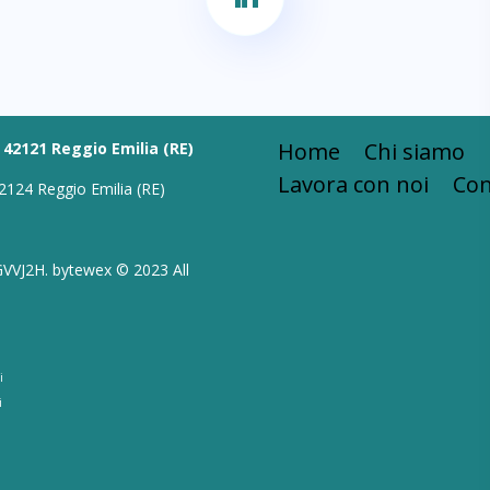
Home
Chi siamo
 42121 Reggio Emilia (RE)
Lavora con noi
Con
2124 Reggio Emilia (RE)
GVVJ2H. bytewex © 2023 All
i
i