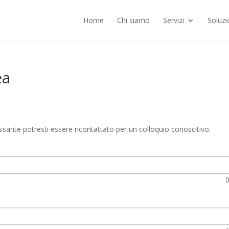
Home
Chi siamo
Servizi
Soluzi
ea
essante potresti essere ricontattato per un colloquio conoscitivo.