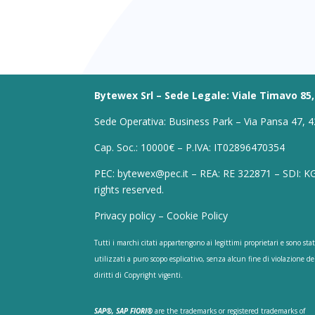
Bytewex Srl – Sede Legale: Viale Timavo 85,
Sede Operativa: Business Park – Via Pansa 47, 4
Cap. Soc.: 10000€ – P.IVA: IT02896470354
PEC: bytewex@pec.it – REA: RE 322871 – SDI: K
rights reserved.
Privacy policy
–
Cookie Policy
Tutti i marchi citati appartengono ai legittimi proprietari e sono stat
utilizzati a puro scopo esplicativo, senza alcun fine di violazione de
diritti di Copyright vigenti.
SAP®, SAP FIORI®
are the trademarks or registered trademarks of